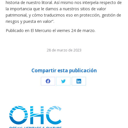
historia de nuestro litoral. Así mismo nos interpela respecto de
la importancia que le damos a nuestros sitios de valor
patrimonial, y cómo traducimos eso en protección, gestión de
riesgos y puesta en valor”.
Publicado en El Mercurio el viernes 24 de marzo.
28 de marzo de 2023
Compartir esta publicación
Share
Share
Share
on
on
on
Facebook
Twitter
LinkedIn