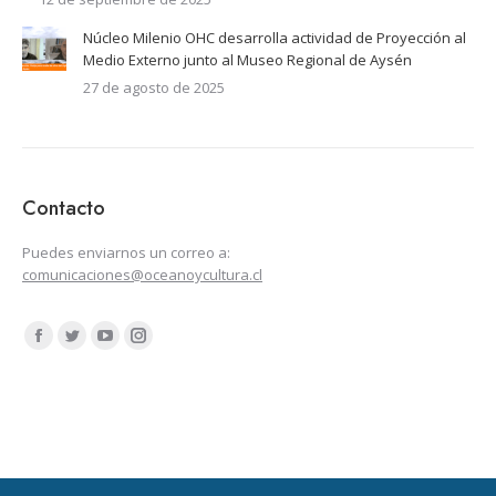
Núcleo Milenio OHC desarrolla actividad de Proyección al
Medio Externo junto al Museo Regional de Aysén
27 de agosto de 2025
Contacto
Puedes enviarnos un correo a:
comunicaciones@oceanoycultura.cl
Encuéntranos en:
Facebook
Twitter
YouTube
Instagram
page
page
page
page
opens
opens
opens
opens
in
in
in
in
new
new
new
new
window
window
window
window