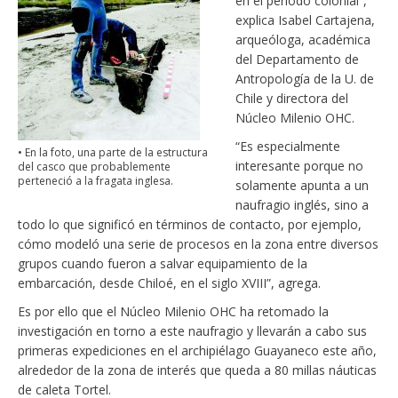
en el período colonial”,
explica Isabel Cartajena,
arqueóloga, académica
del Departamento de
Antropología de la U. de
Chile y directora del
Núcleo Milenio OHC.
“Es especialmente
• En la foto, una parte de la estructura
interesante porque no
del casco que probablemente
perteneció a la fragata inglesa.
solamente apunta a un
naufragio inglés, sino a
todo lo que significó en términos de contacto, por ejemplo,
cómo modeló una serie de procesos en la zona entre diversos
grupos cuando fueron a salvar equipamiento de la
embarcación, desde Chiloé, en el siglo XVIII”, agrega.
Es por ello que el Núcleo Milenio OHC ha retomado la
investigación en torno a este naufragio y llevarán a cabo sus
primeras expediciones en el archipiélago Guayaneco este año,
alrededor de la zona de interés que queda a 80 millas náuticas
de caleta Tortel.