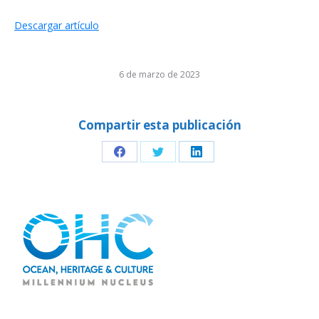
Descargar artículo
6 de marzo de 2023
Compartir esta publicación
Share
Share
Share
on
on
on
Facebook
Twitter
LinkedIn