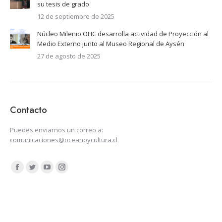
su tesis de grado
12 de septiembre de 2025
Núcleo Milenio OHC desarrolla actividad de Proyección al
Medio Externo junto al Museo Regional de Aysén
27 de agosto de 2025
Contacto
Puedes enviarnos un correo a:
comunicaciones@oceanoycultura.cl
Encuéntranos en:
Facebook
Twitter
YouTube
Instagram
page
page
page
page
opens
opens
opens
opens
in
in
in
in