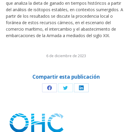
que analiza la dieta de ganado en tiempos históricos a partir
del análisis de isótopos estables, en contextos sumergidos. A
partir de los resultados se discute la procedencia local o
foránea de estos recursos cárneos, en el escenario del
comercio marítimo, el intercambio y el abastecimiento de
embarcaciones de la Armada a mediados del siglo XIX.
6 de diciembre de 2023
Compartir esta publicación
Share
Share
Share
on
on
on
Facebook
Twitter
LinkedIn