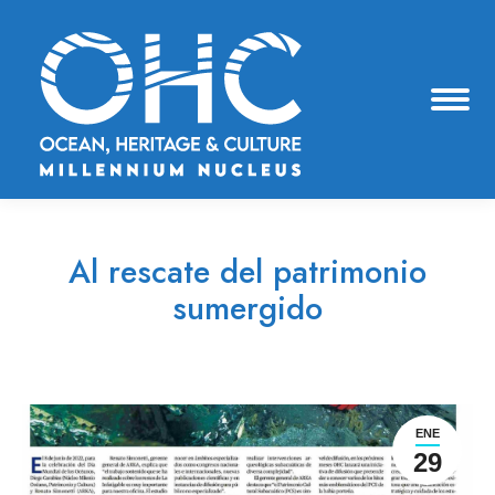
Al rescate del patrimonio
sumergido
Estás aquí:
ENE
29