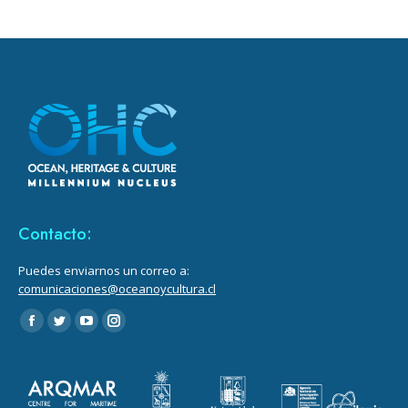
in
in
in
in
new
new
new
new
window
window
window
window
Contacto:
Puedes enviarnos un correo a:
comunicaciones@oceanoycultura.cl
Encuéntranos en:
Facebook
Twitter
YouTube
Instagram
page
page
page
page
opens
opens
opens
opens
in
in
in
in