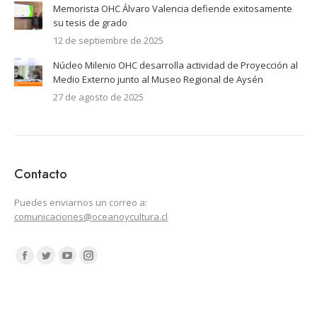
Memorista OHC Álvaro Valencia defiende exitosamente
su tesis de grado
12 de septiembre de 2025
Núcleo Milenio OHC desarrolla actividad de Proyección al
Medio Externo junto al Museo Regional de Aysén
27 de agosto de 2025
Contacto
Puedes enviarnos un correo a:
comunicaciones@oceanoycultura.cl
Encuéntranos en:
Facebook
Twitter
YouTube
Instagram
page
page
page
page
opens
opens
opens
opens