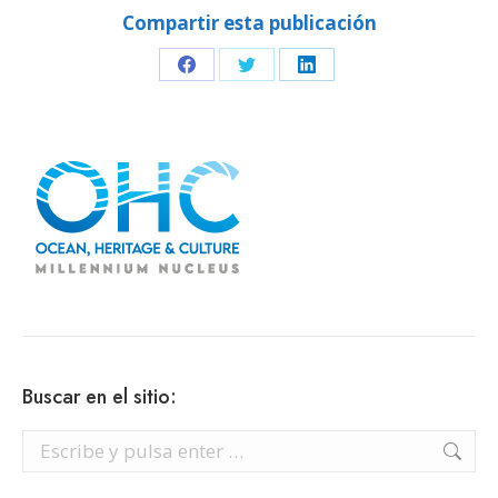
Compartir esta publicación
Share
Share
Share
on
on
on
Facebook
Twitter
LinkedIn
Buscar en el sitio:
Buscar: